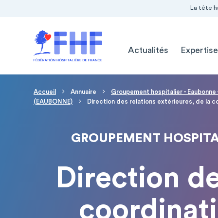
Navigation Pré-entête
Panneau de gestion des cookies
La tête h
Navigation principale
Actualités
Expertise
Fil d'Ariane
Accueil
Annuaire
Groupement hospitalier - Eaubonne
(EAUBONNE)
Direction des relations extérieures, de la 
GROUPEMENT HOSPITAL
Direction de
coordinat