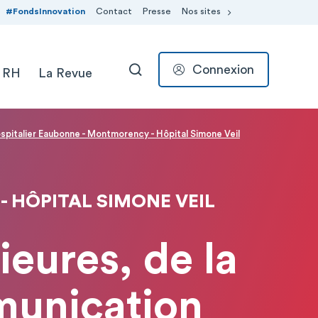
#FondsInnovation
Contact
Presse
Nos sites
Connexion
 RH
La Revue
RECHERCHER
pitalier Eaubonne - Montmorency - Hôpital Simone Veil
 HÔPITAL SIMONE VEIL
ieures, de la
munication