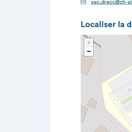
sec.drecc@ch-si
Localiser la 
+
−