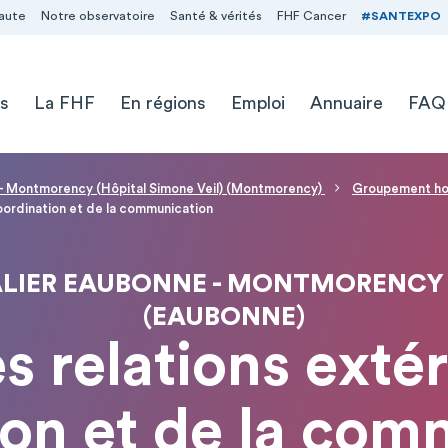
aute
Notre observatoire
Santé & vérités
FHF Cancer
#SANTEXPO
s
La FHF
En régions
Emploi
Annuaire
FAQ
 - Montmorency (Hôpital Simone Veil) (Montmorency)
Groupement hos
coordination et de la communication
IER EAUBONNE - MONTMORENCY -
(EAUBONNE)
s relations extér
ion et de la com