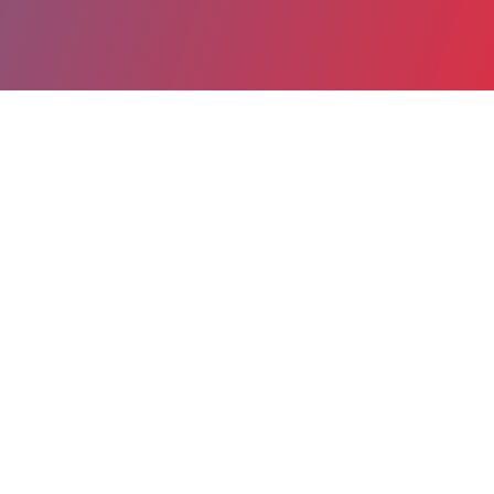
Partager
Imprimer
Coordonnées de la
direction
26, avenue Charles de Gaulle
BP 107
91152 Etampes
01 60 80 79 54
jpozzodiborgo@ch-sudessonne.fr