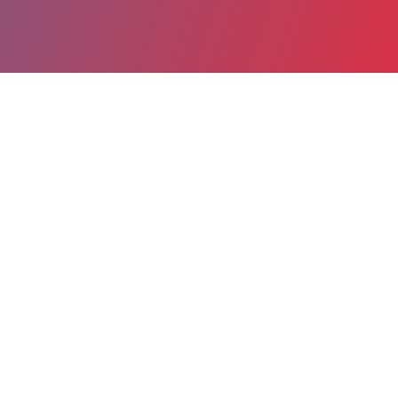
Partager
Imprimer
Coordonnées de la
direction
26, avenue Charles de Gaulle
BP 107
91152 Etampes
01 60 80 76 76
direction@ch-sudessonne.fr