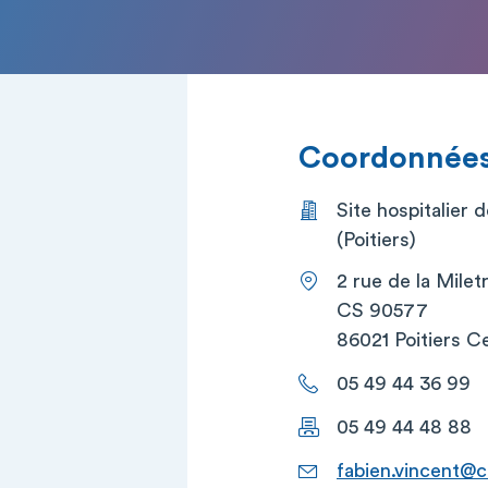
Coordonnées 
Site hospitalier d
(Poitiers)
2 rue de la Miletr
CS 90577
86021 Poitiers C
05 49 44 36 99
05 49 44 48 88
fabien.vincent@ch