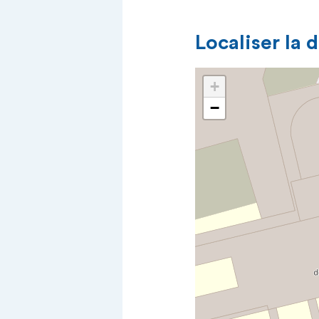
Localiser la 
+
−