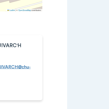
Leaflet
|
©
OpenStreetMap
contributors
UIVARC'H
IVARCH@chu-