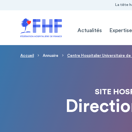
Navigation Pré-entête
Panneau de gestion des cookies
La tête h
Navigation principale
Actualités
Expertise
Fil d'Ariane
Accueil
Annuaire
Centre Hospitalier Universitaire de 
SITE HOSP
Directio