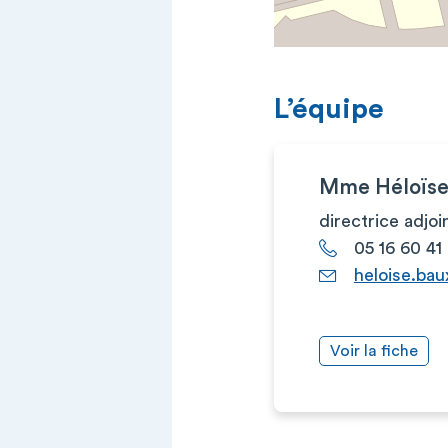
L’équipe
Mme Héloïs
directrice adjoi
05 16 60 41
heloise.bau
Voir la fiche