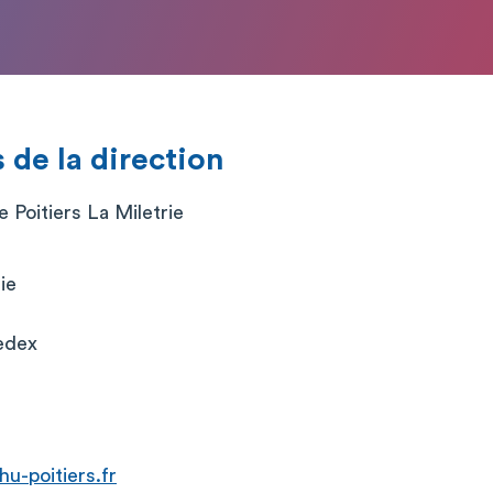
de la direction
e Poitiers La Miletrie
ie
edex
u-poitiers.fr