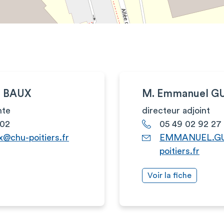
e BAUX
M. Emmanuel G
nte
directeur adjoint
 02
05 49 02 92 27
x@chu-poitiers.fr
EMMANUEL.GU
poitiers.fr
Voir la fiche