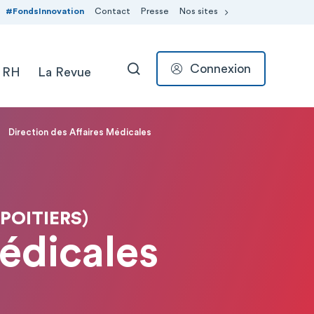
#FondsInnovation
Contact
Presse
Nos sites
Connexion
 RH
La Revue
RECHERCHER
Direction des Affaires Médicales
(POITIERS)
Médicales