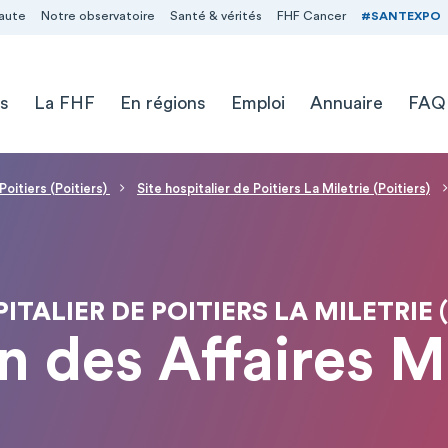
aute
Notre observatoire
Santé & vérités
FHF Cancer
#SANTEXPO
s
La FHF
En régions
Emploi
Annuaire
FAQ
Poitiers (Poitiers)
Site hospitalier de Poitiers La Miletrie (Poitiers)
ITALIER DE POITIERS LA MILETRIE 
n des Affaires 