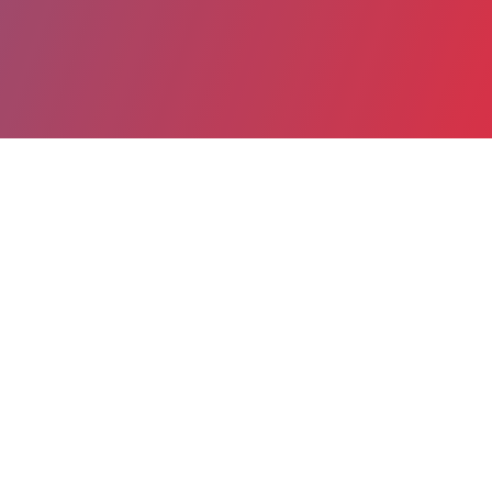
Partager
Imprimer
Coordonnées de la
direction
Site hospitalier de Poitiers La Miletrie
(Poitiers)
2 rue de la Miletrie
CS 90577
86021 Poitiers Cedex