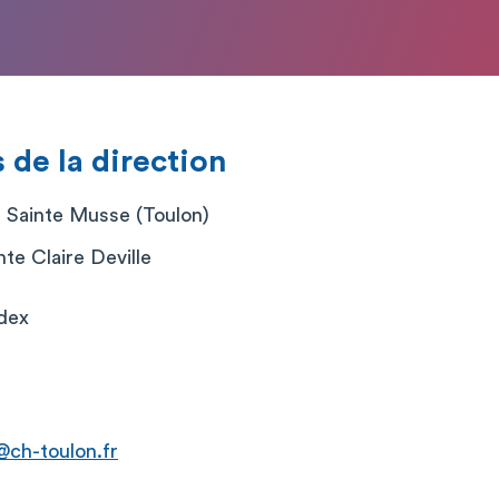
de la direction
l Sainte Musse (Toulon)
nte Claire Deville
dex
i@ch-toulon.fr