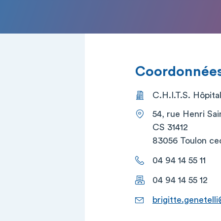
Coordonnées 
C.H.I.T.S. Hôpita
54, rue Henri Sai
CS 31412
83056 Toulon ce
04 94 14 55 11
04 94 14 55 12
brigitte.genetell