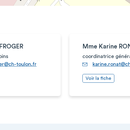
 FROGER
Mme Karine RO
oins
coordinatrice génér
er@ch-toulon.fr
karine.ronat@ch
Voir la fiche