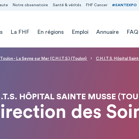
aute
Notre observatoire
Santé & vérités
FHF Cancer
#SANTEXPO
s
La FHF
En régions
Emploi
Annuaire
FAQ
Toulon - La Seyne sur Mer (C.H.I.T.S.) (Toulon)
C.H.I.T.S. Hôpital Sai
I.T.S. HÔPITAL SAINTE MUSSE (TO
irection des Soi