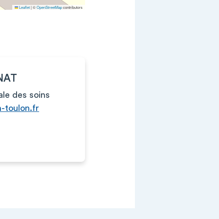
Leaflet
|
©
OpenStreetMap
contributors
NAT
ale des soins
-toulon.fr