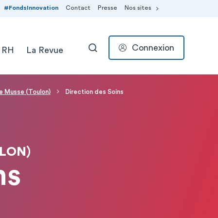
#FondsInnovation
Contact
Presse
Nos sites
Connexion
 RH
La Revue
RECHERCHER
nte Musse (Toulon)
Direction des Soins
ULON)
ns