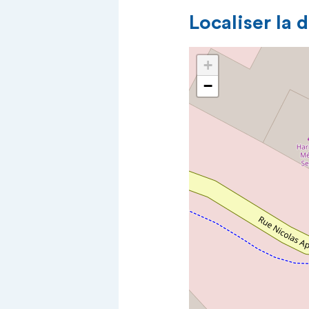
Localiser la 
+
−