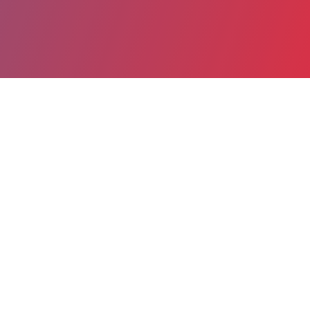
Partager
Imprimer
Coordonnées de la
direction
Unité de Soins de Longue Durée
Léonie CHAPTAL Centre Hospitalier
des Deux Rives (Valence d'Agen)
52 boulevard Victor Guilhem
52 boulevard Victor Guilhem