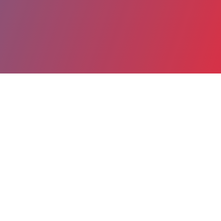
Partager
Imprimer
Coordonnées de la
direction
52 bd Victor Guilhem, 82400
Valence-d'Agen
52 boulevard Victor Guilhem
82400 Valence-d'Agen