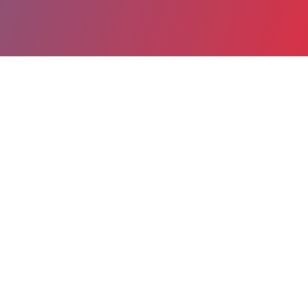
Partager
Imprimer
Coordonnées de la
direction
Avenue René Cassin
BPN 70036
81601 Gaillac Cédex
05 63 47 43 13
karine.aguasca@ch-albi.fr