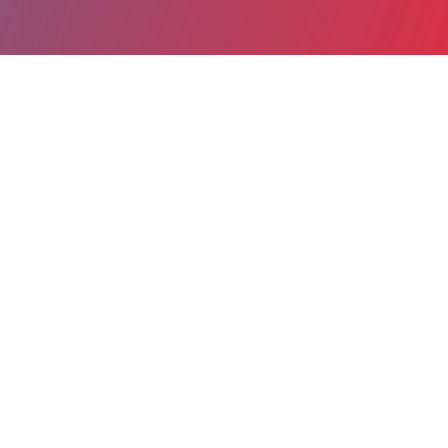
Partager
Imprimer
Coordonnées de la
direction
40, avenue Charles de Gaulle
79021 Niort Cedex
05 49 78 20 35
olivier.boutaud@ch-niort.fr