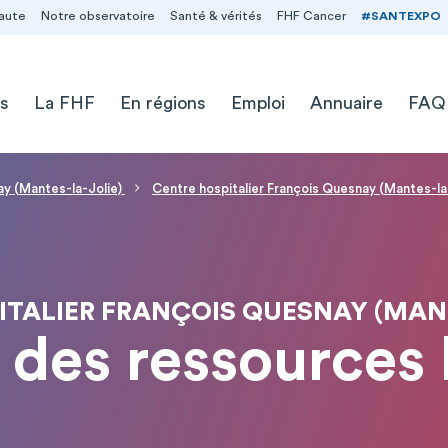
aute
Notre observatoire
Santé & vérités
FHF Cancer
#SANTEXPO
s
La FHF
En régions
Emploi
Annuaire
FAQ
ay (Mantes-la-Jolie)
Centre hospitalier François Quesnay (Mantes-la
ITALIER FRANÇOIS QUESNAY (MANT
n des ressources