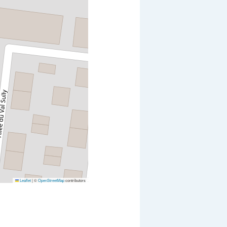
Leaflet
|
©
OpenStreetMap
contributors