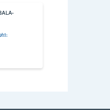
BALA-
ght-