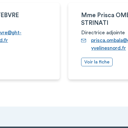
FEBVRE
Mme Prisca OM
STRINATI
bvre@ght-
Directrice adjointe
d.fr
prisca.ombala@
yvelinesnord.fr
Voir la fiche