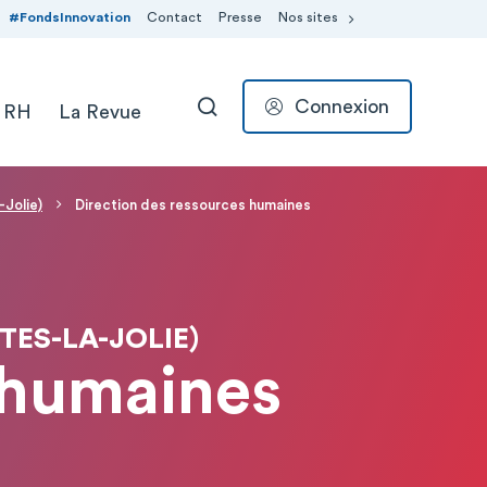
#FondsInnovation
Contact
Presse
Nos sites
Connexion
 RH
La Revue
RECHERCHER
-Jolie)
Direction des ressources humaines
ES-LA-JOLIE)
 humaines