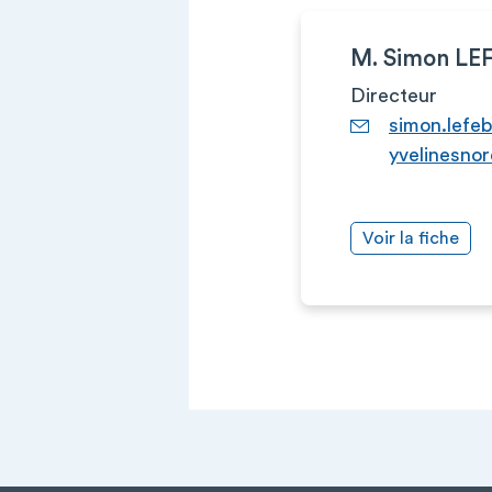
M. Simon LE
Directeur
simon.lefe
yvelinesnor
Voir la fiche