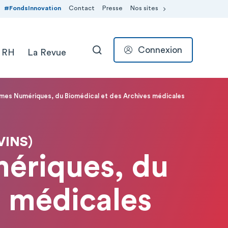
#FondsInnovation
Contact
Presse
Nos sites
Connexion
 RH
La Revue
RECHERCHER
èmes Numériques, du Biomédical et des Archives médicales
VINS)
mériques, du
s médicales