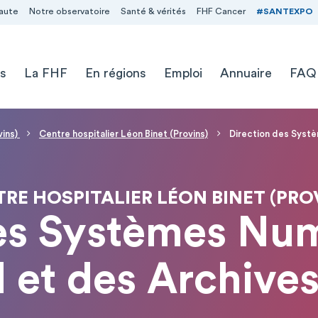
aute
Notre observatoire
Santé & vérités
FHF Cancer
#SANTEXPO
s
La FHF
En régions
Emploi
Annuaire
FAQ
vins)
Centre hospitalier Léon Binet (Provins)
Direction des Syst
RE HOSPITALIER LÉON BINET (PRO
es Systèmes Nu
 et des Archive