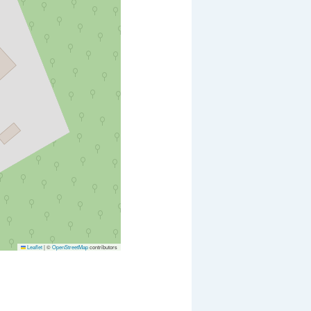
Leaflet
|
©
OpenStreetMap
contributors