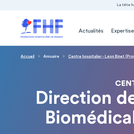
Navigation Pré-entête
Panneau de gestion des cookies
La tête h
Navigation principale
Actualités
Expertise
Fil d'Ariane
Accueil
Annuaire
Centre hospitalier - Léon Binet (Pro
CENT
Direction d
Biomédical