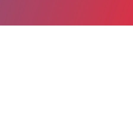
Partager
Imprimer
Coordonnées de la
direction
Hôpital de Melun-Sénart - Groupe
hospitalier Sud Ile-de-France (Melun)
Melun, France
270 avenue Marc Jacquet
77011 Melun Cedex
01 81 74 22 76