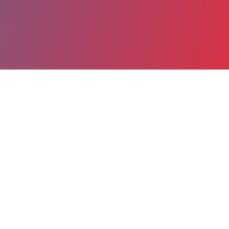
Partager
Imprimer
Coordonnées de la
direction
Rue du Docteur Villers - Saint Aubin-
lès-Elbeuf
BP 310
76503 Elbeuf Cedex