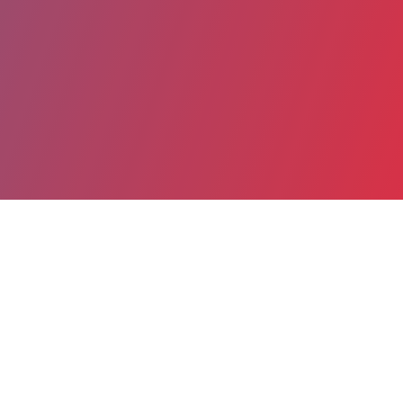
Partager
Imprimer
Coordonnées de la
direction
Centre Hospitalier Intercommunal
Elbeuf-Louviers/Val de Reuil