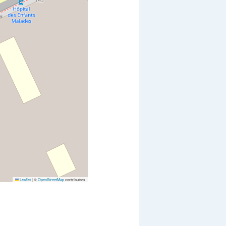
Leaflet
|
©
OpenStreetMap
contributors