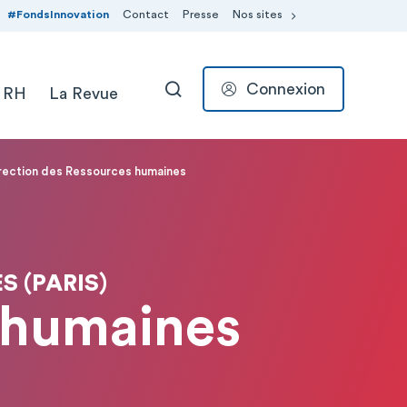
#FondsInnovation
Contact
Presse
Nos sites
Connexion
 RH
La Revue
RECHERCHER
rection des Ressources humaines
 (PARIS)
 humaines