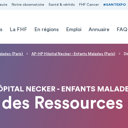
aute
Notre observatoire
Santé & vérités
FHF Cancer
#SANTEXPO
s
La FHF
En régions
Emploi
Annuaire
FAQ
alades (Paris)
AP-HP Hôpital Necker - Enfants Malades (Paris)
Di
ÔPITAL NECKER - ENFANTS MALADES
n des Ressources