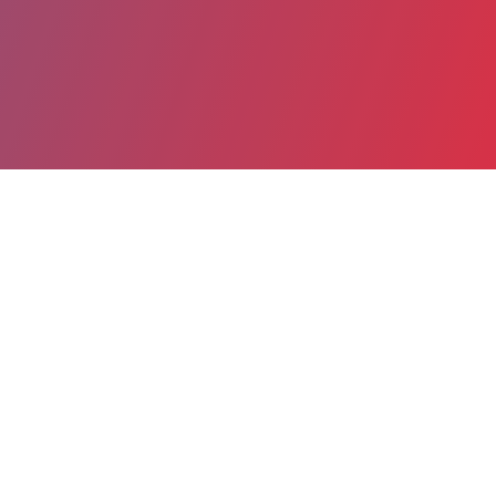
Partager
Imprimer
Coordonnées de la
direction
EPSM de la Sarthe (ALLONNES)
49.870359655553486,
2.2750461664943065
20 avenue du 19 mars 1962 - BP