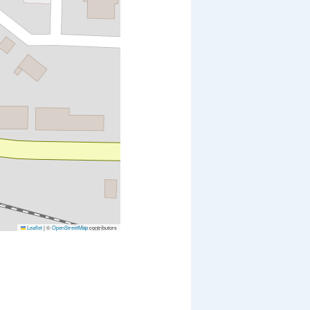
Leaflet
|
©
OpenStreetMap
contributors