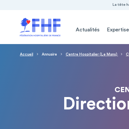
Navigation Pré-entête
Panneau de gestion des cookies
La tête h
Navigation principale
Actualités
Expertise
Fil d'Ariane
Accueil
Annuaire
Centre Hospitalier (Le Mans)
C
CEN
Directio