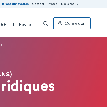
#FondsInnovation
Contact
Presse
Nos sites
Connexion
 RH
La Revue
RECHERCHER
es
ANS)
uridiques