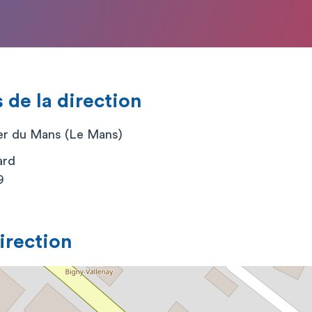
de la direction
ier du Mans (Le Mans)
ard
9
direction