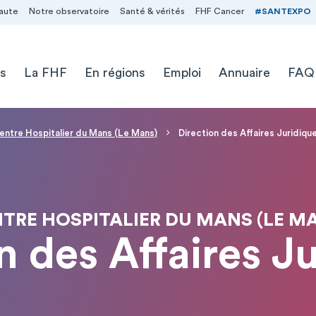
aute
Notre observatoire
Santé & vérités
FHF Cancer
#SANTEXPO
s
La FHF
En régions
Emploi
Annuaire
FAQ
entre Hospitalier du Mans (Le Mans)
Direction des Affaires Juridiqu
TRE HOSPITALIER DU MANS (LE M
n des Affaires J