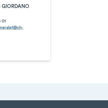
e GIORDANO
 01
enerale1@ch-