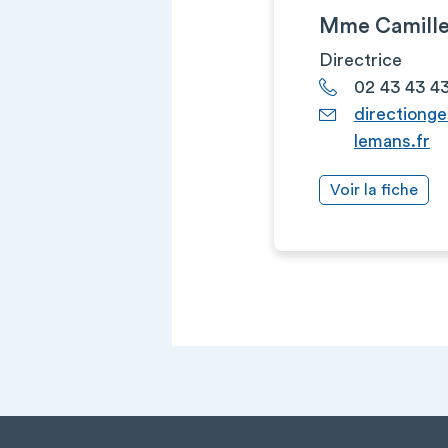
Mme Camill
Directrice
02 43 43 43
directiong
lemans.fr
Voir la fiche