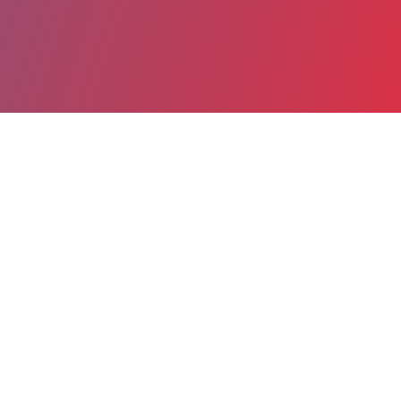
Partager
Imprimer
Coordonnées de la
direction
Centre Hospitalier de Bigorre site de
la Gespe (MCO) (Tarbes)
Bd de Lattre de Tassigny
BP 1330
65013 Tarbes Cedex 9