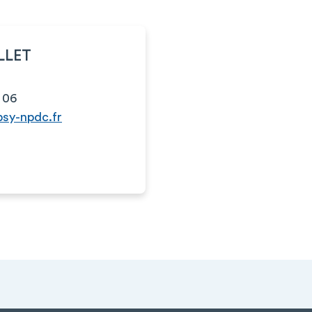
LLET
 06
psy-npdc.fr