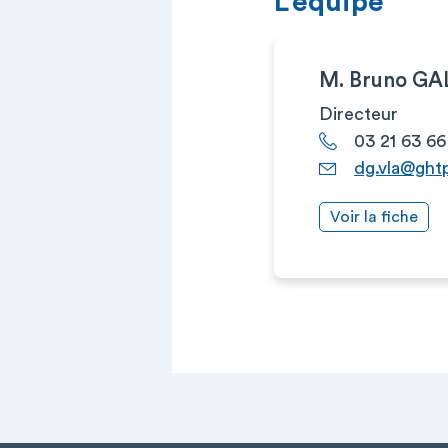
L’équipe
M. Bruno GA
Directeur
03 21 63 66
dg.vla@ght
Voir la fiche