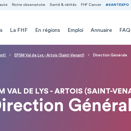
aute
Notre observatoire
Santé & vérités
FHF Cancer
#SANTEXPO
s
La FHF
En régions
Emploi
Annuaire
FAQ
ant)
EPSM Val de Lys - Artois (Saint-Venant)
Direction Générale
M VAL DE LYS - ARTOIS (SAINT-VEN
irection Généra