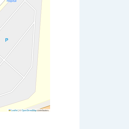
Leaflet
|
©
OpenStreetMap
contributors