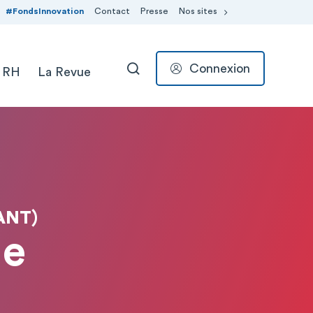
#FondsInnovation
Contact
Presse
Nos sites
Connexion
 RH
La Revue
RECHERCHER
ANT)
le