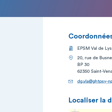
Coordonnées 
EPSM Val de Lys 
20, rue de Busn
BP 30
62350 Saint-Ven
dg.vla@ghtpsy-n
Localiser la 