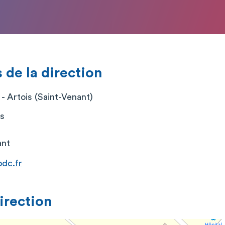
de la direction
- Artois (Saint-Venant)
es
ant
pdc.fr
direction