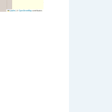
Leaflet
|
©
OpenStreetMap
contributors