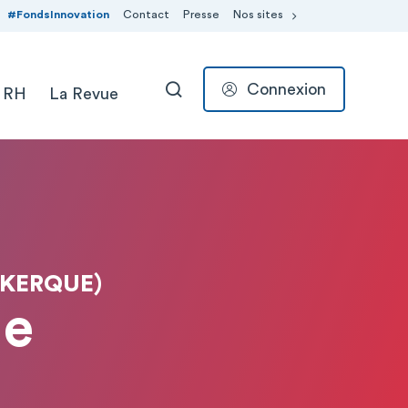
#FondsInnovation
Contact
Presse
Nos sites
Connexion
 RH
La Revue
RECHERCHER
NKERQUE)
le