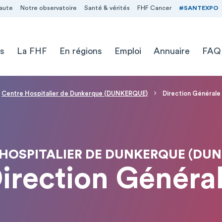
aute
Notre observatoire
Santé & vérités
FHF Cancer
#SANTEXPO
s
La FHF
En régions
Emploi
Annuaire
FAQ
Centre Hospitalier de Dunkerque (DUNKERQUE)
Direction Générale
HOSPITALIER DE DUNKERQUE (DU
irection Généra