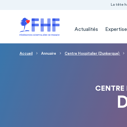
Navigation Pré-entête
Panneau de gestion des cookies
La tête h
Navigation principale
Actualités
Expertise
Fil d'Ariane
Accueil
Annuaire
Centre Hospitalier (Dunkerque)
CENTRE 
D