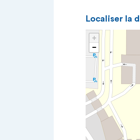
Localiser la 
+
−