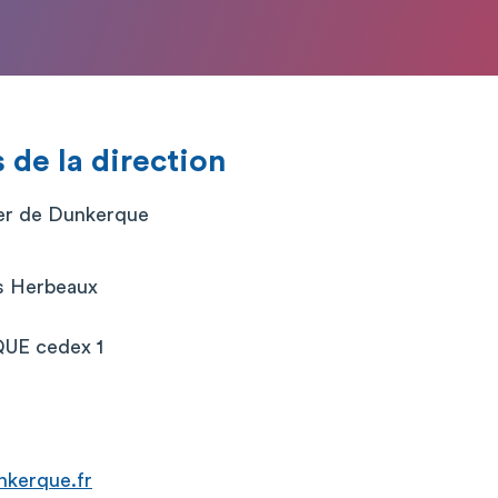
de la direction
ier de Dunkerque
is Herbeaux
UE cedex 1
nkerque.fr