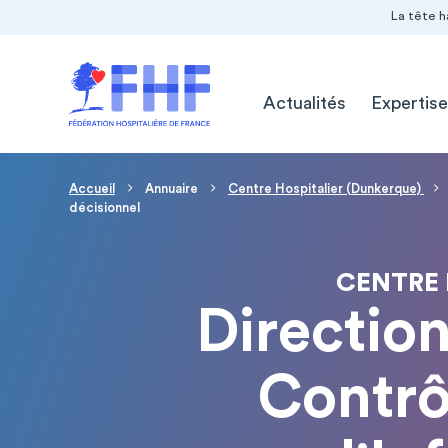
Navigation Pré-entête
Panneau de gestion des cookies
La tête h
Navigation principale
Actualités
Expertise
Fil d'Ariane
Accueil
Annuaire
Centre Hospitalier (Dunkerque)
décisionnel
CENTRE 
Direction
Contrô