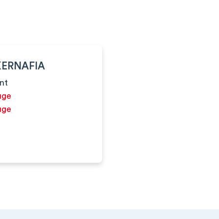
KERNAFIA
nt
uge
uge