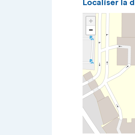
Localiser la 
+
−