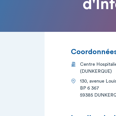
d'In
Coordonnées 
Centre Hospital
(DUNKERQUE)
130, avenue Lou
BP 6 367
59385 DUNKERQ