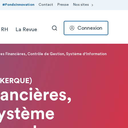
#FondsInnovation
Contact
Presse
Nos sites
Connexion
 RH
La Revue
RECHERCHER
ires Financières, Contrôle de Gestion, Système d'Information
NKERQUE)
nancières,
Système