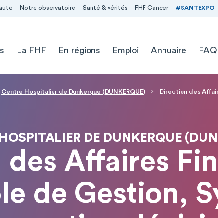
aute
Notre observatoire
Santé & vérités
FHF Cancer
#SANTEXPO
s
La FHF
En régions
Emploi
Annuaire
FAQ
Centre Hospitalier de Dunkerque (DUNKERQUE)
Direction des Affa
HOSPITALIER DE DUNKERQUE (DU
 des Affaires Fi
le de Gestion, 