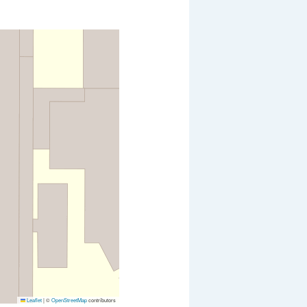
Leaflet
|
©
OpenStreetMap
contributors