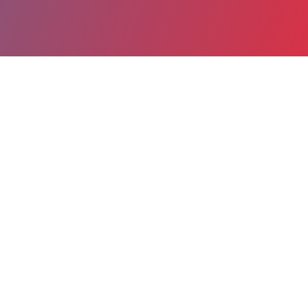
Partager
Imprimer
Coordonnées de la
direction
Avenue Désandrouin
CS 50479
59322 Valenciennes Cedex
03 27 14 36 57
gerome-e@ch-valenciennes.fr