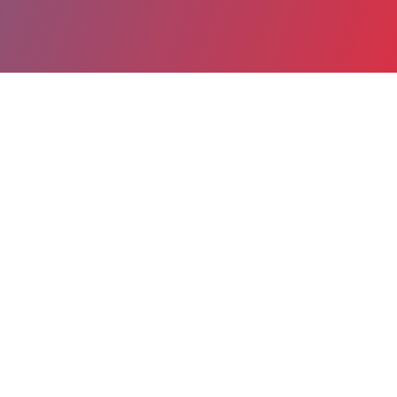
Partager
Imprimer
Coordonnées de la
direction
Avenue Désandrouin
CS 50479
59322 Valenciennes Cedex
03 27 14 33 47
vasset-jb@ch-valenciennes.fr