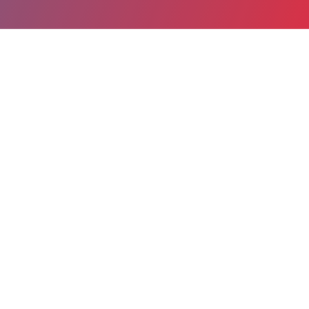
Partager
Imprimer
Coordonnées de la
direction
10, rue de la Charité
CS 50017
52206 Langres cedex
03 25 87 87 64