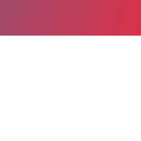
Partager
Imprimer
Coordonnées de la
direction
Centre hospitalier Léon Bourgeois
(CHALONS-EN-CHAMPAGNE)
51, rue du Commandant Derrien
BP 501
51005 CHALONS-EN-CHAMPAGNE