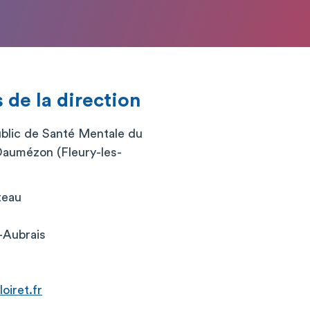
de la direction
blic de Santé Mentale du
Daumézon (Fleury-les-
teau
-Aubrais
oiret.fr