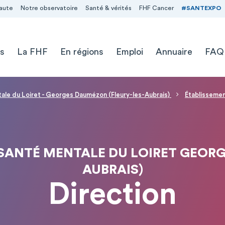
aute
Notre observatoire
Santé & vérités
FHF Cancer
#SANTEXPO
s
La FHF
En régions
Emploi
Annuaire
FAQ
ale du Loiret - Georges Daumézon (Fleury-les-Aubrais)
Établissemen
 SANTÉ MENTALE DU LOIRET GEORG
AUBRAIS)
Direction