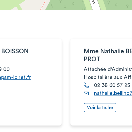
s BOISSON
Mme Nathalie B
PROT
9 00
Attachée d'Administ
psm-loiret.fr
Hospitalière aux Af
02 38 60 57 25
nathalie.bellino
Voir la fiche