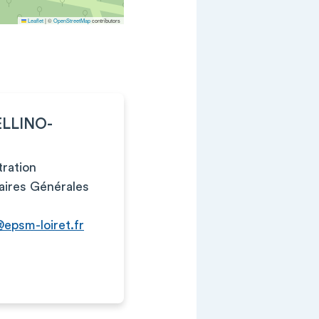
Leaflet
|
©
OpenStreetMap
contributors
ELLINO-
ration
faires Générales
@epsm-loiret.fr