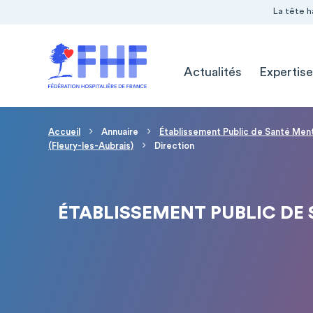
Navigation Pré-entête
Panneau de gestion des cookies
La tête h
Navigation principale
Actualités
Expertise
Fil d'Ariane
Accueil
Annuaire
Établissement Public de Santé Ment
(Fleury-les-Aubrais)
Direction
ÉTABLISSEMENT PUBLIC DE