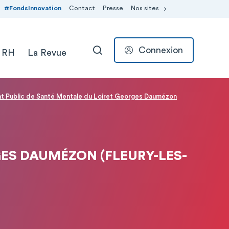
#FondsInnovation
Contact
Presse
Nos sites
Connexion
 RH
La Revue
RECHERCHER
t Public de Santé Mentale du Loiret Georges Daumézon
ES DAUMÉZON (FLEURY-LES-