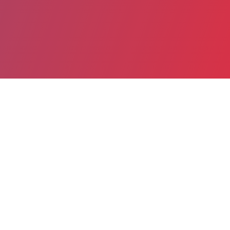
Partager
Imprimer
Informations pratiques
13 Avenue Emile Gounin
37400 AMBOISE
02 47 23 30 00
02 47 23 30 09