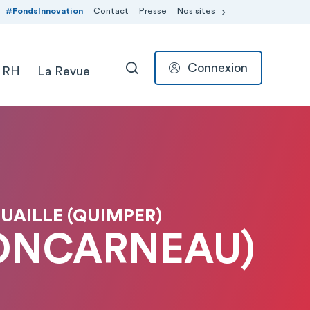
#FondsInnovation
Contact
Presse
Nos sites
Connexion
 RH
La Revue
RECHERCHER
UAILLE (QUIMPER)
ONCARNEAU)