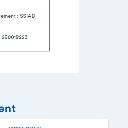
ssement : SSIAD
: 290019223
ment