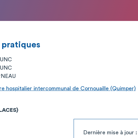
 pratiques
GUNC
GUNC
RNEAU
 hospitalier intercommunal de Cornouaille (Quimper)
PLACES)
Dernière mise à jour 