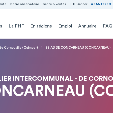
aute
Notre observatoire
Santé & vérités
FHF Cancer
#SANTEXPO
s
La FHF
En régions
Emploi
Annuaire
FAQ
 de Cornouaille (Quimper)
SSIAD DE CONCARNEAU (CONCARNEAU)
IER INTERCOMMUNAL - DE CORNO
CONCARNEAU (C