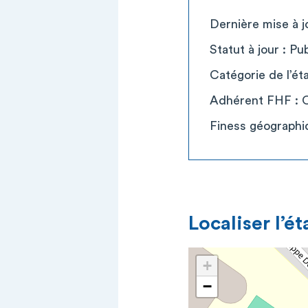
Dernière mise à j
Statut à jour : Pub
Catégorie de l’é
Adhérent FHF : 
Finess géograph
Localiser l’é
+
−