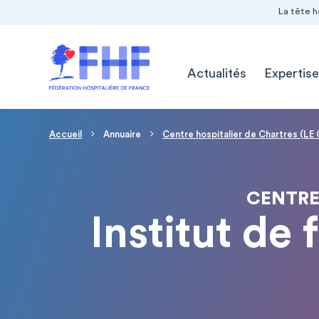
Navigation Pré-entête
Panneau de gestion des cookies
La tête h
Navigation principale
Actualités
Expertise
Fil d'Ariane
Accueil
Annuaire
Centre hospitalier de Chartres (L
CENTRE
Institut de 