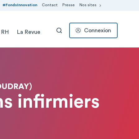
#FondsInnovation
Contact
Presse
Nos sites
Connexion
 RH
La Revue
RECHERCHER
OUDRAY)
ns infirmiers