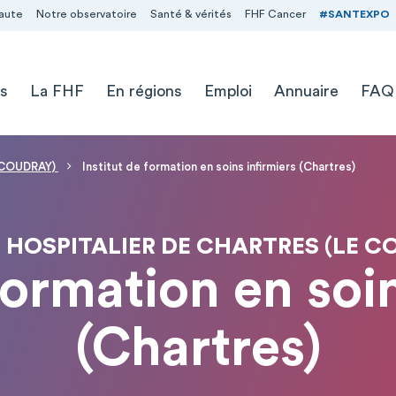
aute
Notre observatoire
Santé & vérités
FHF Cancer
#SANTEXPO
s
La FHF
En régions
Emploi
Annuaire
FAQ
E COUDRAY)
Institut de formation en soins infirmiers (Chartres)
 HOSPITALIER DE CHARTRES (LE C
formation en soi
(Chartres)