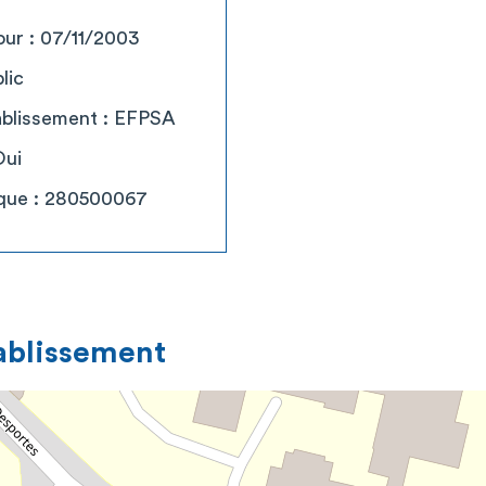
our : 07/11/2003
lic
tablissement : EFPSA
Oui
ique : 280500067
tablissement