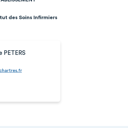
itut des Soins Infirmiers
he PETERS
hartres.fr