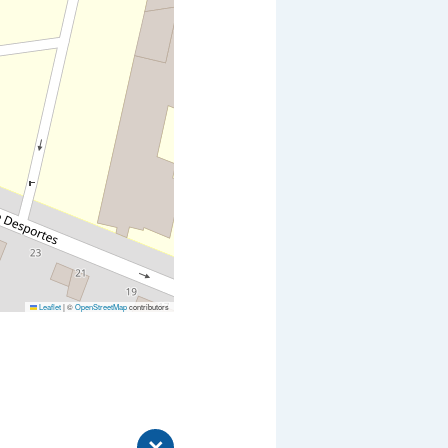
Leaflet
|
©
OpenStreetMap
contributors