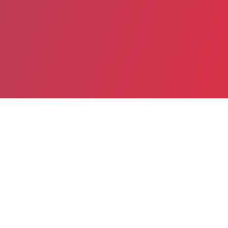
Partager
Imprimer
Informations pratiques
4 rue Claude Bernard
28630 LE COUDRAY cedex
02 37 30 30 30