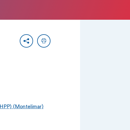
Partager
Imprimer
P) (Montelimar)