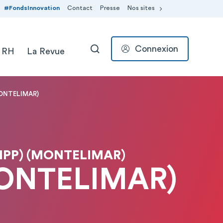
#FondsInnovation
Contact
Presse
Nos sites
Connexion
 RH
La Revue
RECHERCHER
ONTELIMAR)
HPP) (MONTELIMAR)
ONTELIMAR)