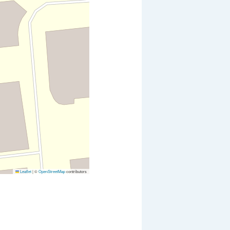
Leaflet
|
©
OpenStreetMap
contributors