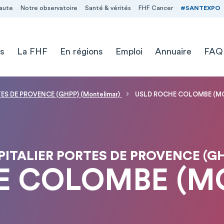
aute
Notre observatoire
Santé & vérités
FHF Cancer
#SANTEXPO
s
La FHF
En régions
Emploi
Annuaire
FAQ
S DE PROVENCE (GHPP) (Montelimar)
USLD ROCHE COLOMBE (M
TALIER PORTES DE PROVENCE (G
E COLOMBE (M