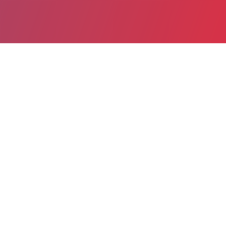
Partager
Imprimer
Informations pratiques
13, rue des Jardins
25000 Besancon
03 81 50 78 00
03 81 88 03 55
Dépend de Centre hospitalier
spécialisé (Novillars)