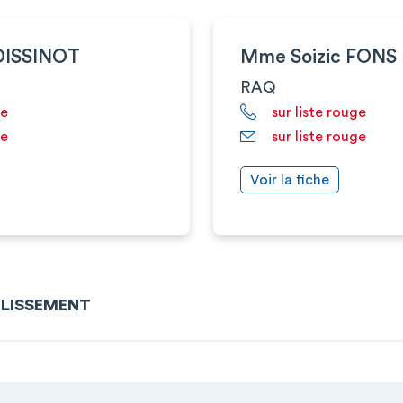
BOISSINOT
Mme Soizic FONS
RAQ
ge
sur liste rouge
ge
sur liste rouge
Voir la fiche
BLISSEMENT