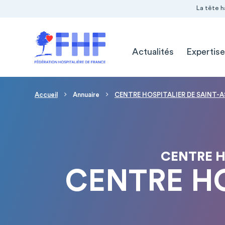
Navigation Pré-entête
Panneau de gestion des cookies
La tête h
Navigation principale
Actualités
Expertise
Fil d'Ariane
Accueil
Annuaire
CENTRE HOSPITALIER DE SAINT-AST
CENTRE H
CENTRE HO