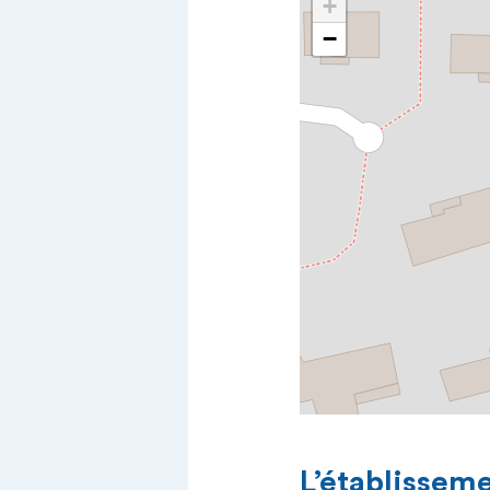
+
−
L’établissem