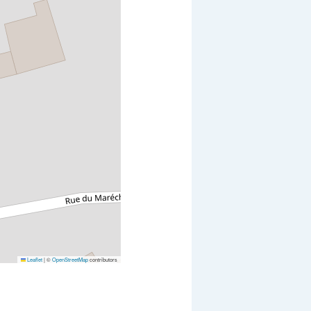
Leaflet
|
©
OpenStreetMap
contributors