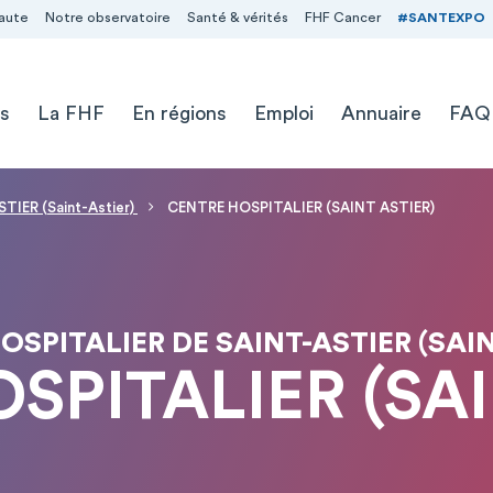
aute
Notre observatoire
Santé & vérités
FHF Cancer
#SANTEXPO
s
La FHF
En régions
Emploi
Annuaire
FAQ
IER (Saint-Astier)
CENTRE HOSPITALIER (SAINT ASTIER)
OSPITALIER DE SAINT-ASTIER (SAIN
SPITALIER (SAI