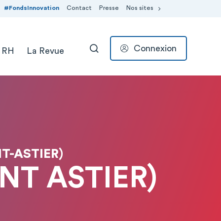
#FondsInnovation
Contact
Presse
Nos sites
Connexion
 RH
La Revue
RECHERCHER
T-ASTIER)
NT ASTIER)