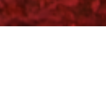
Partager
Imprimer
Informations pratiques
Ouches de Budelle
23110 Evaux-les-Bains
05 55 65 60 00
ch.evauxlesbains@ch-
evauxlesbains.fr
Dépend de Centre hospitalier Les