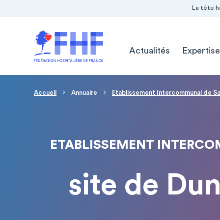
Navigation Pré-entête
Panneau de gestion des cookies
La tête h
Navigation principale
Actualités
Expertise
Fil d'Ariane
Accueil
Annuaire
Etablissement Intercommunal de Sa
ETABLISSEMENT INTERCOM
site de Du