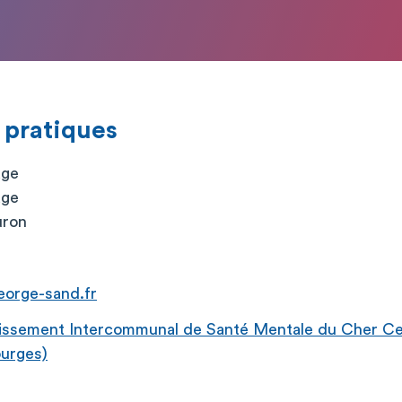
 pratiques
age
age
uron
eorge-sand.fr
issement Intercommunal de Santé Mentale du Cher Cen
urges)