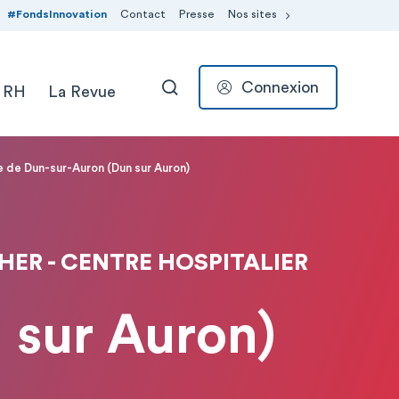
#FondsInnovation
Contact
Presse
Nos sites
Connexion
 RH
La Revue
RECHERCHER
e de Dun-sur-Auron (Dun sur Auron)
ER - CENTRE HOSPITALIER
 sur Auron)