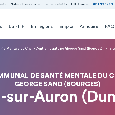
aute
Notre observatoire
Santé & vérités
FHF Cancer
#SANTEXPO
s
La FHF
En régions
Emploi
Annuaire
FAQ
nté Mentale du Cher - Centre hospitalier George Sand (Bourges)
sit
MUNAL DE SANTÉ MENTALE DU CH
GEORGE SAND (BOURGES)
n-sur-Auron (Dun