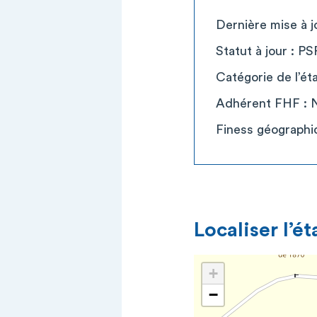
Dernière mise à j
Statut à jour : P
Catégorie de l’ét
Adhérent FHF : 
Finess géograph
Localiser l’é
+
−