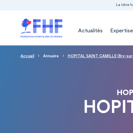
Navigation Pré-entête
Panneau de gestion des cookies
La tête h
Navigation principale
Actualités
Expertise
Fil d'Ariane
Accueil
Annuaire
HOPITAL SAINT CAMILLE (Bry-sur
HOP
HOPI