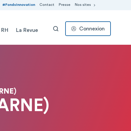
#FondsInnovation
Contact
Presse
Nos sites
Connexion
 RH
La Revue
RECHERCHER
RNE)
ARNE)