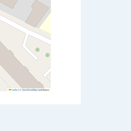
Leaflet
|
©
OpenStreetMap
contributors