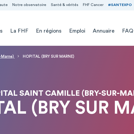
aute
Notre observatoire
Santé & vérités
FHF Cancer
#SANTEXPO
s
La FHF
En régions
Emploi
Annuaire
FAQ
-Marne)
HOPITAL (BRY SUR MARNE)
ITAL SAINT CAMILLE (BRY-SUR-MA
TAL (BRY SUR M