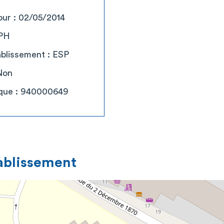
our : 02/05/2014
SPH
ablissement : ESP
Non
ique : 940000649
tablissement