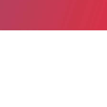
Partager
Imprimer
Informations pratiques
58, rue de Croze
BP 110
84123 PERTUIS cedex
04 90 09 42 42
04 90 09 42 23