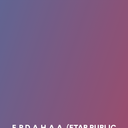
E.P.D.A.H.A.A. (ETAB PUBLIC