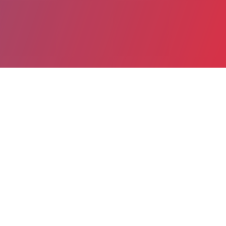
Partager
Imprimer
Informations pratiques
53, rue Jean Cassin
BP 109
62802 LIEVIN
03 21 29 97 00
03 21 44 76 94