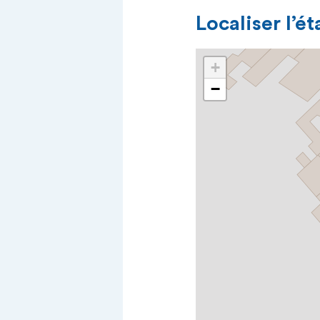
Localiser l’é
+
−