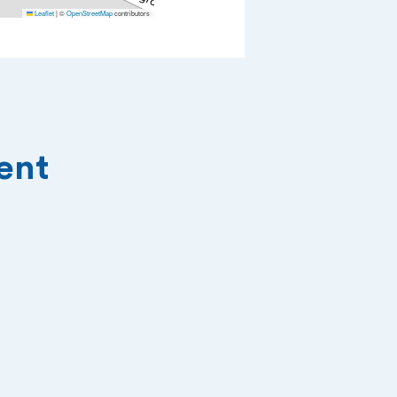
Leaflet
|
©
OpenStreetMap
contributors
ment