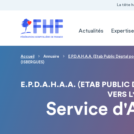
Navigation Pré-entête
Panneau de gestion des cookies
La tête h
Navigation principale
Actualités
Expertise
Fil d'Ariane
Accueil
Annuaire
E.P.D.A.H.A.A. (Etab Public Déptal 
(ISBERGUES)
E.P.D.A.H.A.A. (ETAB PUBL
VERS L
Service d'