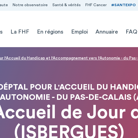
aute
Notre observatoire
Santé & vérités
FHF Cancer
#SANTEXPO
s
La FHF
En régions
Emploi
Annuaire
FAQ
pour l'Accueil du Handicap et l'Accompagnement vers l'Autonomie - du Pas
IC DÉPTAL POUR L'ACCUEIL DU HA
'AUTONOMIE - DU PAS-DE-CALAIS 
Accueil de Jour 
(ISBERGUES)