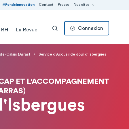
#FondsInnovation
Contact
Presse
Nos sites
Connexion
 RH
La Revue
RECHERCHER
-de-Calais (Arras)
Service d'Accueil de Jour d'Isbergues
NDICAP ET L'ACCOMPAGNEMENT
(ARRAS)
d'Isbergues