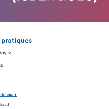
 pratiques
lengro
ES
dahaa.fr
haa.fr