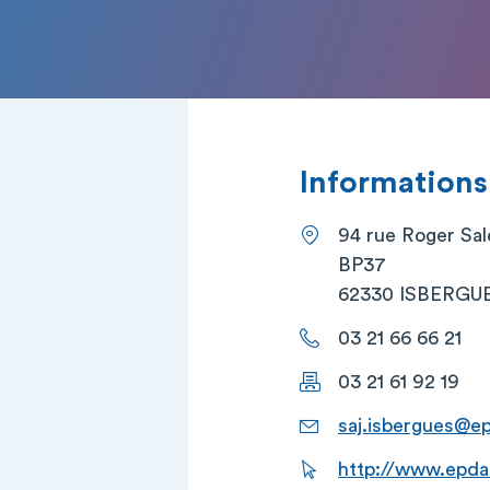
Informations
94 rue Roger Sa
BP37
62330 ISBERGU
03 21 66 66 21
03 21 61 92 19
saj.isbergues@ep
http://www.epda