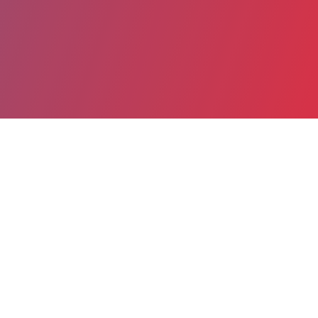
Partager
Imprimer
Informations pratiques
8 rue Alfred Letailleur
BP37
62230 OUTREAU
03 21 80 56 51