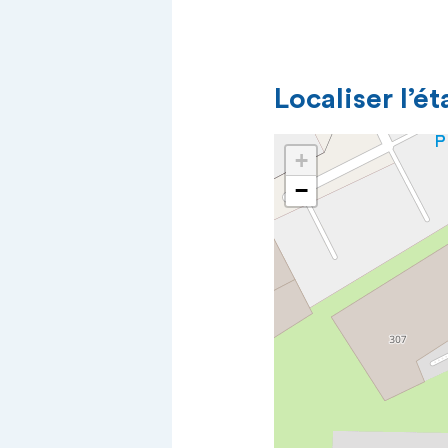
Localiser l’é
+
−