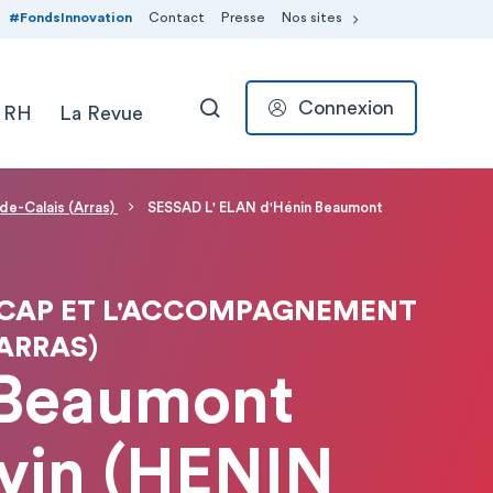
#FondsInnovation
Contact
Presse
Nos sites
Connexion
 RH
La Revue
RECHERCHER
-de-Calais (Arras)
SESSAD L' ELAN d'Hénin Beaumont
NDICAP ET L'ACCOMPAGNEMENT
(ARRAS)
 Beaumont
vin (HENIN