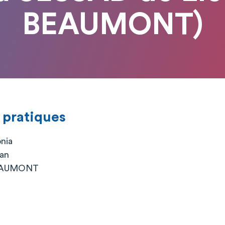
BEAUMONT)
 pratiques
onia
an
BEAUMONT