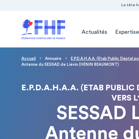
Navigation Pré-entête
Panneau de gestion des cookies
La tête h
Navigation principale
Actualités
Expertise
Fil d'Ariane
Accueil
Annuaire
E.P.D.A.H.A.A. (Etab Public Déptal 
Antenne du SESSAD de Liévin (HENIN BEAUMONT)
E.P.D.A.H.A.A. (ETAB PUBL
VERS L
SESSAD L
Antenne d