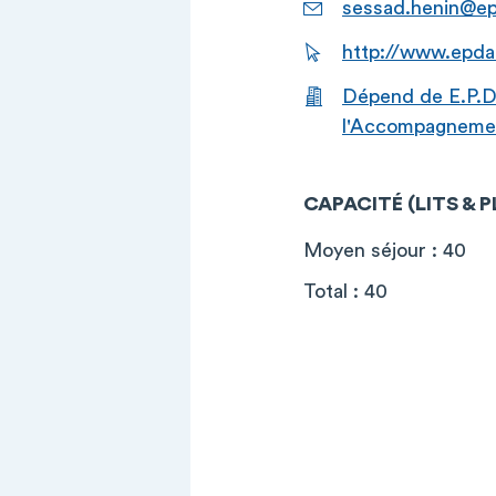
sessad.henin@ep
http://www.epda
Dépend de E.P.D.
l'Accompagnement
CAPACITÉ (LITS & 
Moyen séjour : 40
Total : 40