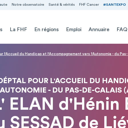
aute
Notre observatoire
Santé & vérités
FHF Cancer
#SANTEXPO
s
La FHF
En régions
Emploi
Annuaire
FAQ
pour l'Accueil du Handicap et l'Accompagnement vers l'Autonomie - du Pas
IC DÉPTAL POUR L'ACCUEIL DU HA
'AUTONOMIE - DU PAS-DE-CALAIS 
' ELAN d'Hénin
u SESSAD de Lié