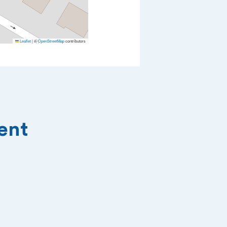
Leaflet
|
©
OpenStreetMap
contributors
ment