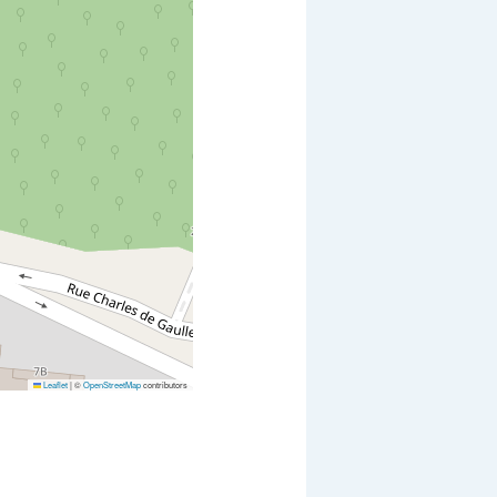
Leaflet
|
©
OpenStreetMap
contributors