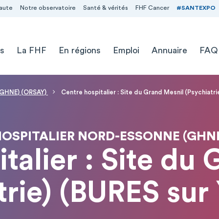
aute
Notre observatoire
Santé & vérités
FHF Cancer
#SANTEXPO
s
La FHF
En régions
Emploi
Annuaire
FAQ
 (GHNE) (ORSAY)
Centre hospitalier : Site du Grand Mesnil (Psychiatr
OSPITALIER NORD-ESSONNE (GHNE
talier : Site du
trie) (BURES su