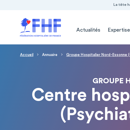
Navigation Pré-entête
Panneau de gestion des cookies
La tête h
Navigation principale
Actualités
Expertise
Fil d'Ariane
Accueil
Annuaire
Groupe Hospitalier Nord-Essonne
GROUPE H
Centre hospi
(Psychia