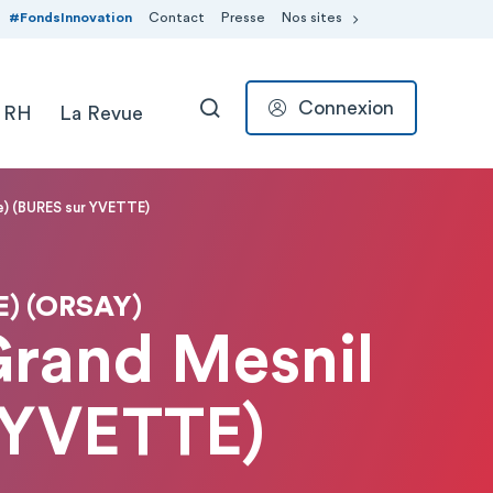
#FondsInnovation
Contact
Presse
Nos sites
Connexion
 RH
La Revue
RECHERCHER
ie) (BURES sur YVETTE)
) (ORSAY)
 Grand Mesnil
r YVETTE)