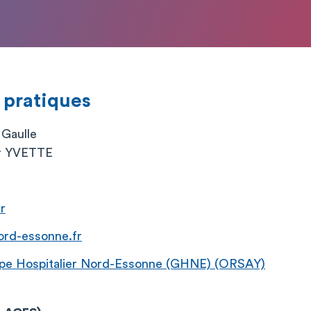
 pratiques
 Gaulle
r YVETTE
r
ord-essonne.fr
pe Hospitalier Nord-Essonne (GHNE) (ORSAY)