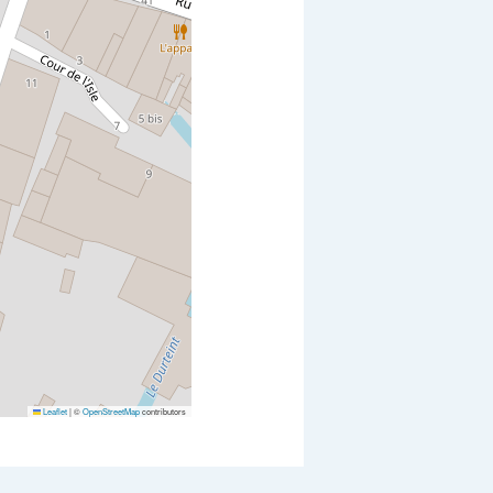
Leaflet
|
©
OpenStreetMap
contributors