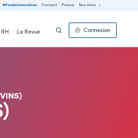
#FondsInnovation
Contact
Presse
Nos sites
Connexion
 RH
La Revue
RECHERCHER
VINS)
)