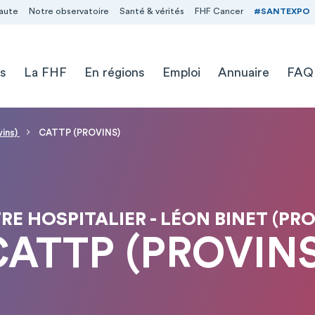
aute
Notre observatoire
Santé & vérités
FHF Cancer
#SANTEXPO
s
La FHF
En régions
Emploi
Annuaire
FAQ
vins)
CATTP (PROVINS)
RE HOSPITALIER - LÉON BINET (PRO
CATTP (PROVINS