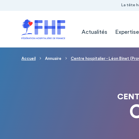
Navigation Pré-entête
Panneau de gestion des cookies
La tête h
Navigation principale
Actualités
Expertise
Fil d'Ariane
Accueil
Annuaire
Centre hospitalier - Léon Binet (Pro
CENT