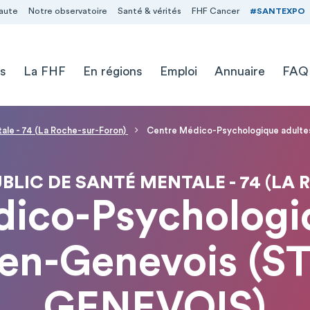
aute
Notre observatoire
Santé & vérités
FHF Cancer
#SANTEXPO
s
La FHF
En régions
Emploi
Annuaire
FAQ
ale - 74 (La Roche-sur-Foron)
Centre Médico-Psychologique adulte
BLIC DE SANTÉ MENTALE - 74 (LA
ico-Psychologi
n-en-Genevois (S
GENEVOIS)