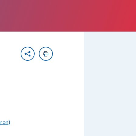
Partager
Imprimer
ron)