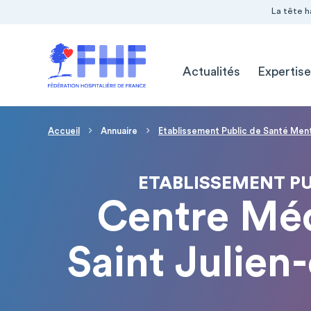
Navigation Pré-entête
Panneau de gestion des cookies
La tête h
Navigation principale
Actualités
Expertise
Fil d'Ariane
Accueil
Annuaire
Etablissement Public de Santé Ment
ETABLISSEMENT PU
Centre Méd
Saint Julie