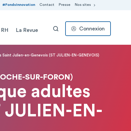
#FondsInnovation
Contact
Presse
Nos sites
Connexion
 RH
La Revue
RECHERCHER
s Saint Julien-en-Genevois (ST JULIEN-EN-GENEVOIS)
 ROCHE-SUR-FORON)
que adultes
T JULIEN-EN-