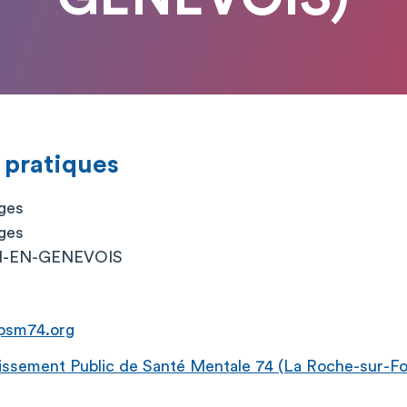
 pratiques
ges
ges
EN-EN-GENEVOIS
psm74.org
issement Public de Santé Mentale 74 (La Roche-sur-Fo