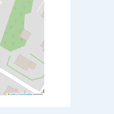
Leaflet
|
©
OpenStreetMap
contributors