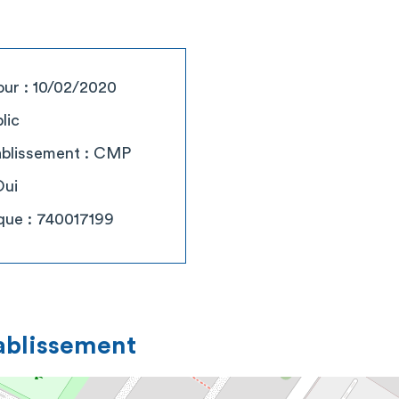
our : 10/02/2020
lic
tablissement : CMP
Oui
que : 740017199
tablissement