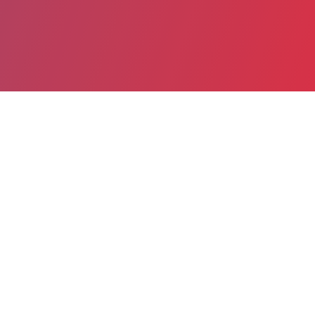
Partager
Imprimer
Informations pratiques
3 BOULEVARD SAINT-ROCH
BP 43
63160 Billom
04 73 60 48 48
04 73 60 48 49