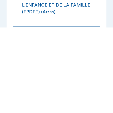
L'ENFANCE ET DE LA FAMILLE
(EPDEF) (Arras)
Dernière mise à jour : 10/06/2026
Statut à jour : Public
Catégorie de l’établissement :
AEMO
Adhérent FHF : Oui
Finess géographique : 620036541