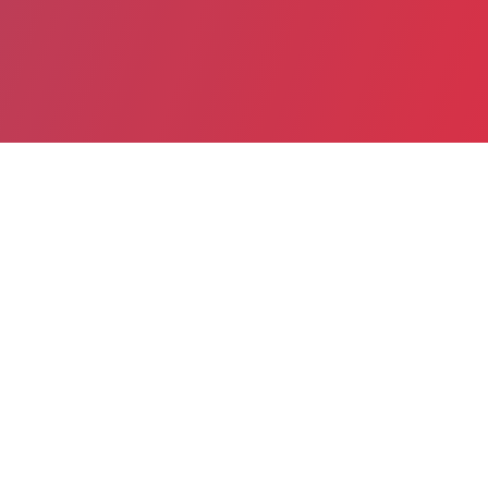
Partager
Imprimer
Informations pratiques
rue Soeur Marie Boitier
61600 La Ferté-Macé
02 33 30 50 50
02 33 30 50 02
direction.flers@ght-cdn.fr