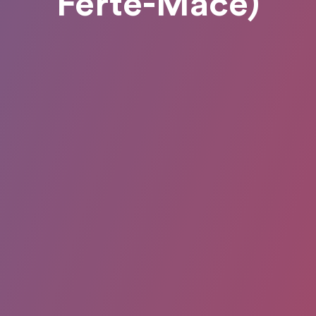
Ferté-Macé)