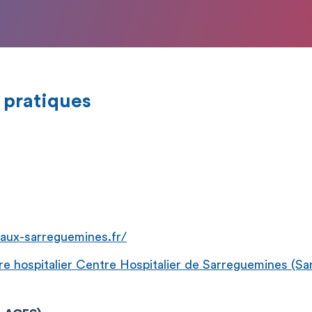
 pratiques
aux-sarreguemines.fr/
 hospitalier Centre Hospitalier de Sarreguemines (S