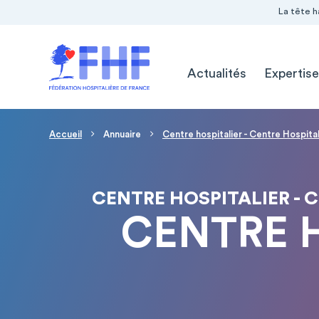
Navigation Pré-entête
Panneau de gestion des cookies
La tête h
Navigation principale
Actualités
Expertise
Fil d'Ariane
Accueil
Annuaire
Centre hospitalier - Centre Hospit
CENTRE HOSPITALIER - 
CENTRE H