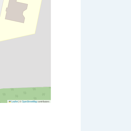
Leaflet
|
©
OpenStreetMap
contributors