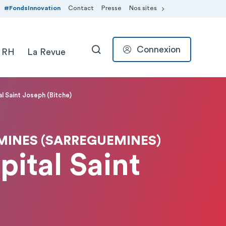
#FondsInnovation
Contact
Presse
Nos sites
Connexion
 RH
La Revue
RECHERCHER
 Saint Joseph (Bitche)
EMINES (SARREGUEMINES)
tal Saint