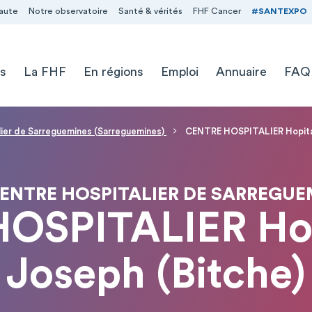
aute
Notre observatoire
Santé & vérités
FHF Cancer
#SANTEXPO
s
La FHF
En régions
Emploi
Annuaire
FAQ
alier de Sarreguemines (Sarreguemines)
CENTRE HOSPITALIER Hopital
CENTRE HOSPITALIER DE SARREGU
OSPITALIER Hopi
Joseph (Bitche)