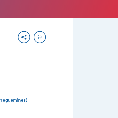
Partager
Imprimer
arreguemines)