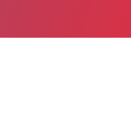
Partager
Imprimer
Informations pratiques
BP 75088
57073 JURY cedex 03
03 87 56 39 39
03 87 56 39 61
directeur@epsm-metz-jury.fr